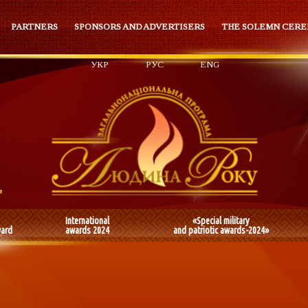
PARTNERS
SPONSORS AND ADVERTISERS
THE SOLEMN CER
УКР
РУС
ENG
International
«Special military
ward
awards 2024
and patriotic awards-2024»