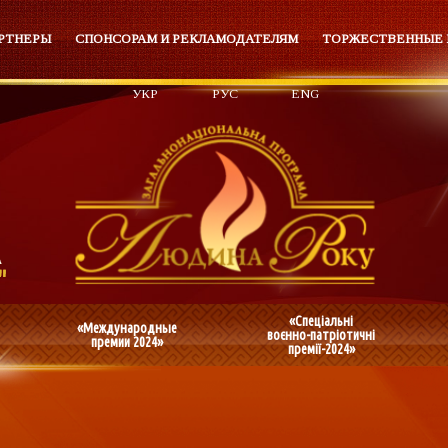
РТНЕРЫ
СПОНСОРАМ И РЕКЛАМОДАТЕЛЯМ
ТОРЖЕСТВЕННЫЕ
УКР
РУС
ENG
«Спеціальні
«Международные
воєнно-патріотичні
премии 2024»
премії-2024»