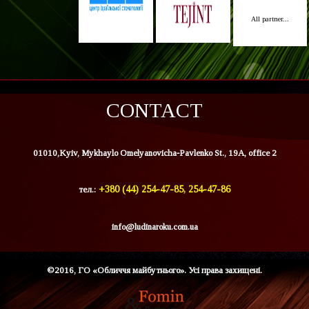
All partner...
CONTACT
01010,Kyiv, Mykhaylo Omelyanovicha-Pavlenko St., 19A, office 2
тел.:
+380 (44) 254-47-85, 254-47-86
info@ludinaroku.com.ua
©2016, ГО «Обличчя майбутнього». Усі права захищені.