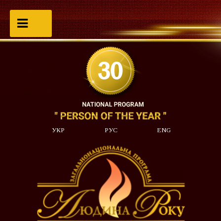
УКР
РУС
ENG