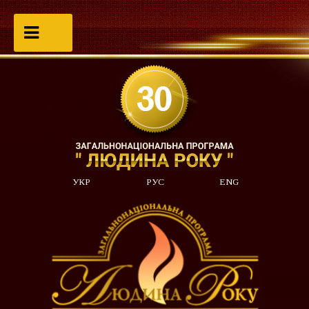
УКР
РУС
ENG