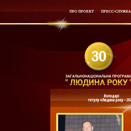
ПРО ПРОЕКТ
ПРЕСС-СЛУЖБА
Володарі
титулу «Людина року – 20