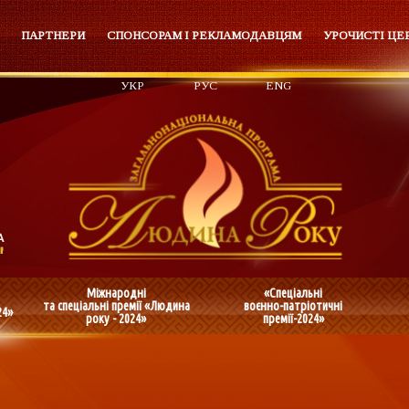
ПАРТНЕРИ
СПОНСОРАМ І РЕКЛАМОДАВЦЯМ
УРОЧИСТІ ЦЕ
УКР
РУС
ENG
Міжнародні
«Спеціальні
та спеціальні премії «Людина
воєнно-патріотичні
24»
року - 2024»
премії-2024»