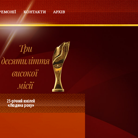
РЕМОНІЇ
КОНТАКТИ
АРХІВ
25-річний ювілей
«Людина року»