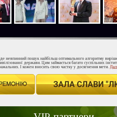
йде невпинний пошук найбільш оптимального алгоритму виріше
вілізованої держави. Цим займається багато суспільних інстит
важальних. І кожен вносить свою частку у досягнення мети.
Далi
VIP-партнери