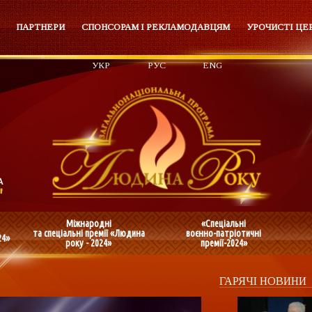
ПАРТНЕРИ
СПОНСОРАМ І РЕКЛАМОДАВЦЯМ
УРОЧИСТІ ЦЕ
УКР
РУС
ENG
Міжнародні
«Спеціальні
та спеціальні премії «Людина
воєнно-патріотичні
24»
року - 2024»
премії-2024»
ГАРЯЧІ НОВИНИ