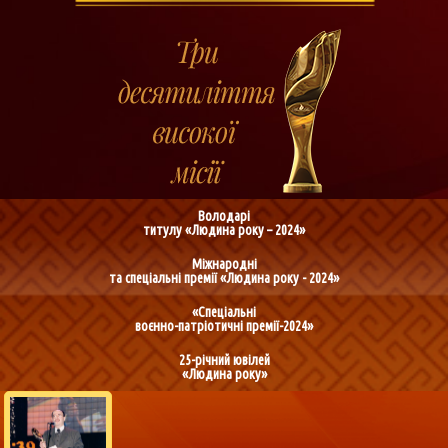
Володарі
титулу «Людина року – 2024»
Міжнародні
та спеціальні премії «Людина року - 2024»
«Спеціальні
воєнно-патріотичні премії-2024»
25-річний ювілей
«Людина року»