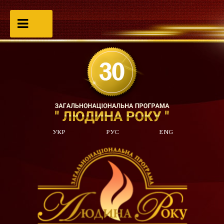
УКР
РУС
ENG