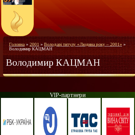
Головна
»
2001
»
Володарі титулу «Людина року – 2001»
»
Володимир КАЦМАН
Володимир КАЦМАН
VIP-партнери