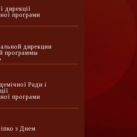
ї дирекції
ьної програми
»
альной дирекции
й программы
»
емічної Ради і
ції
ьної програми
»
гіпко з Днем