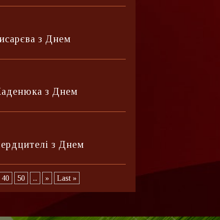
исарєва з Днем
Каденюка з Днем
вердцителі з Днем
40
50
...
»
Last »