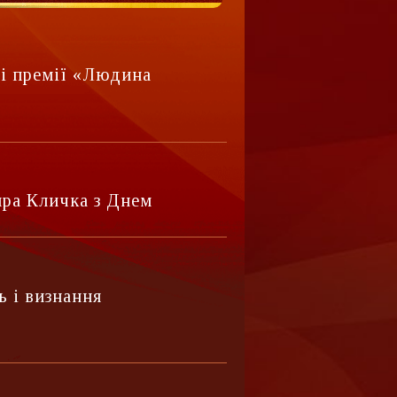
рі премії «Людина
ра Кличка з Днем
 і визнання