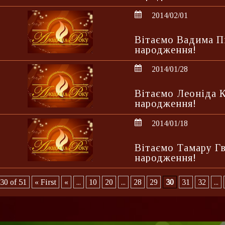
2014/02/01
Вітаємо Вадима П
народження!
2014/01/28
Вітаємо Леоніда 
народження!
2014/01/18
Вітаємо Тамару Г
народження!
30 of 51
« First
«
...
10
20
...
28
29
30
31
32
...