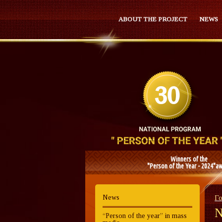
ABOUT THE PROJECT
NEWS
Winners of the
"Person of the Year - 2024"a
News
Г
N
“Person of the year” in mass