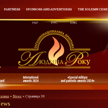
PARTNERS
SPONSORS AND ADVERTISERS
THE SOLEMN CER
УКР
РУС
ENG
International
«Special military
ward
awards 2024
and patriotic awards-2024»
оловна
»
News
»
Страница 30
ews