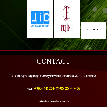
All partner...
CONTACT
01010,Kyiv, Mykhaylo Omelyanovicha-Pavlenko St., 19A, office 2
тел.:
+380 (44) 254-47-85, 254-47-86
info@ludinaroku.com.ua