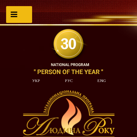
УКР
РУС
ENG