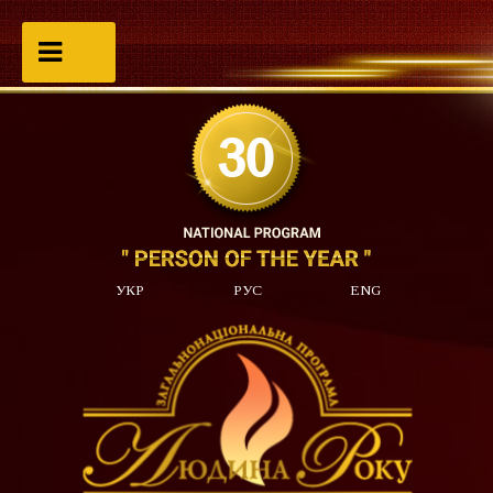
УКР
РУС
ENG