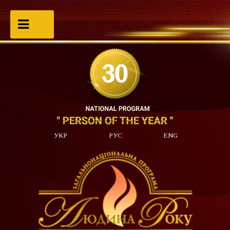
УКР
РУС
ENG