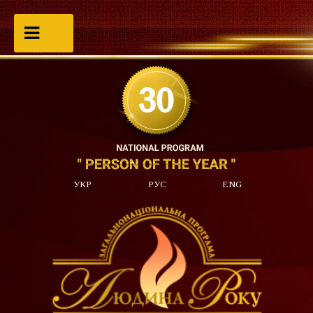
УКР
РУС
ENG