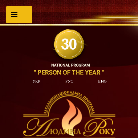
УКР
РУС
ENG