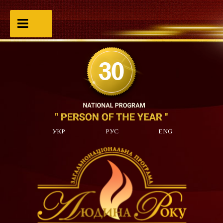
УКР
РУС
ENG