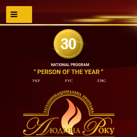
УКР
РУС
ENG