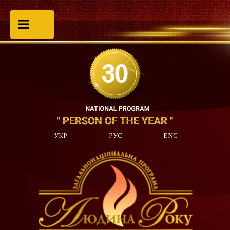
УКР
РУС
ENG