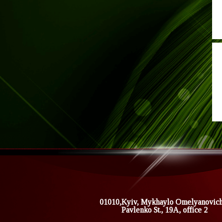
01010,Kyiv, Mykhaylo Omelyanovic
Pavlenko St., 19A, office 2