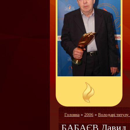
Головна
»
2006
»
Володарі титулу
БАБАЄВ Давид