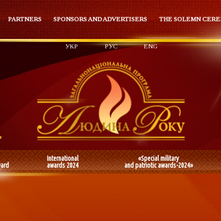
PARTNERS
SPONSORS AND ADVERTISERS
THE SOLEMN CER
УКР
РУС
ENG
International
«Special military
ward
awards 2024
and patriotic awards-2024»