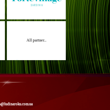
All partner...
o@ludinaroku.com.ua