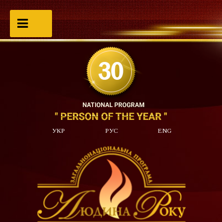
УКР
РУС
ENG