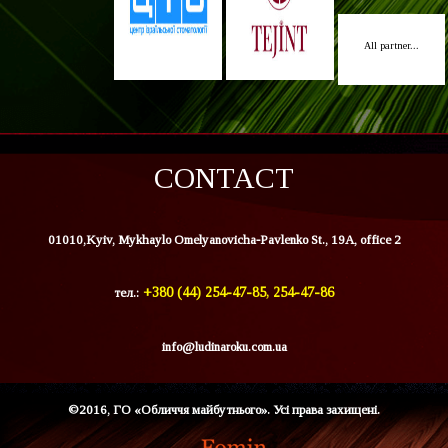
All partner...
CONTACT
01010,Kyiv, Mykhaylo Omelyanovicha-Pavlenko St., 19A, office 2
тел.:
+380 (44) 254-47-85, 254-47-86
info@ludinaroku.com.ua
©2016, ГО «Обличчя майбутнього». Усі права захищені.