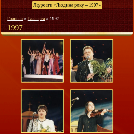
Лауреати «Людина року – 1997»
Головна
»
Галлерея
»
1997
1997