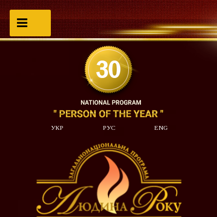
УКР
РУС
ENG