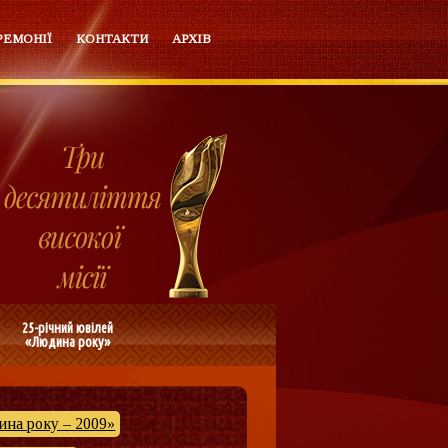
РЕМОНІЇ
КОНТАКТИ
АРХІВ
25-річний ювілей
«Людина року»
на року – 2009»