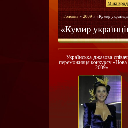
Міжнародн
Головна
»
2009
»
«Кумир українці
«Кумир українці
Українська джазова співач
переможниця конкурсу «Нова 
- 2009»