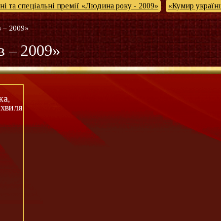
і та спеціальні премії «Людина року - 2009»
«Кумир українц
в – 2009»
в – 2009»
ка,
хвиля