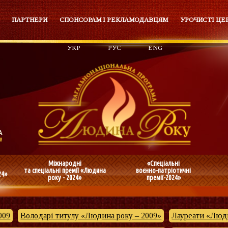
ПАРТНЕРИ
СПОНСОРАМ І РЕКЛАМОДАВЦЯМ
УРОЧИСТІ ЦЕ
УКР
РУС
ENG
Міжнародні
«Спеціальні
та спеціальні премії «Людина
воєнно-патріотичні
24»
року - 2024»
премії-2024»
009
Володарі титулу «Людина року – 2009»
Лауреати «Люди