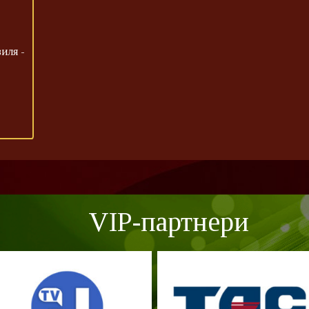
иля -
VIP-партнери