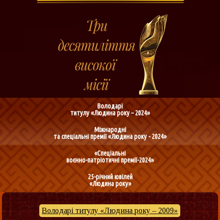
Володарі
титулу «Людина року – 2024»
Міжнародні
та спеціальні премії «Людина року - 2024»
«Спеціальні
воєнно-патріотичні премії-2024»
25-річний ювілей
«Людина року»
Володарі титулу «Людина року – 2009»