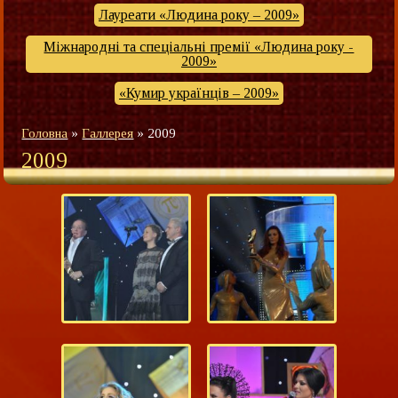
Лауреати «Людина року – 2009»
Міжнародні та спеціальні премії «Людина року -
2009»
«Кумир українців – 2009»
Головна
»
Галлерея
»
2009
2009