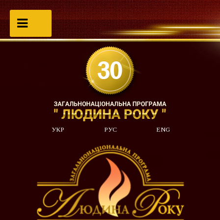
УКР
РУС
ENG