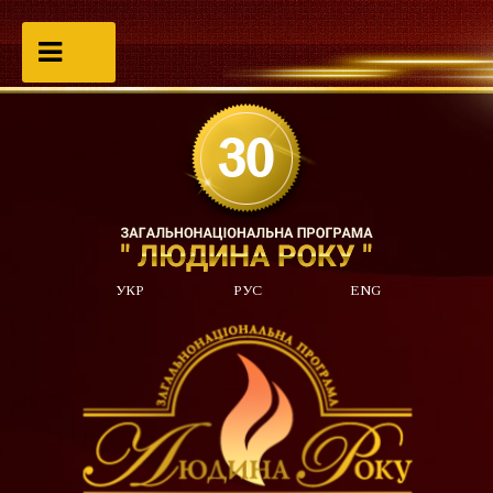
УКР
РУС
ENG