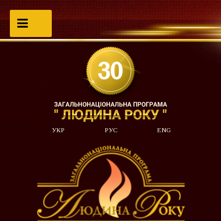
УКР
РУС
ENG