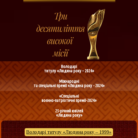
Володарі
титулу «Людина року – 2024»
Міжнародні
та спеціальні премії «Людина року - 2024»
«Спеціальні
воєнно-патріотичні премії-2024»
25-річний ювілей
«Людина року»
Володарі титулу «Людина року – 1999»