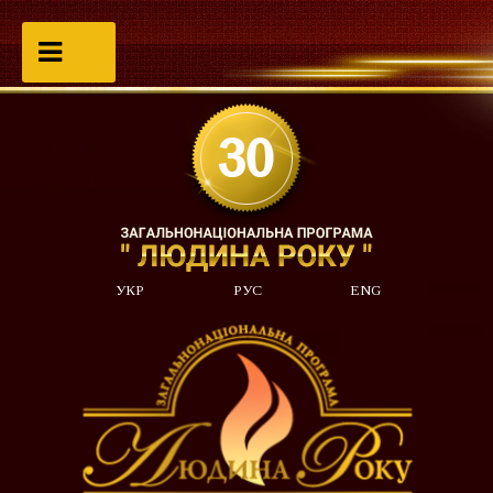
УКР
РУС
ENG