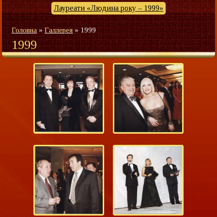
Лауреати «Людина року – 1999»
Головна
»
Галлерея
»
1999
1999