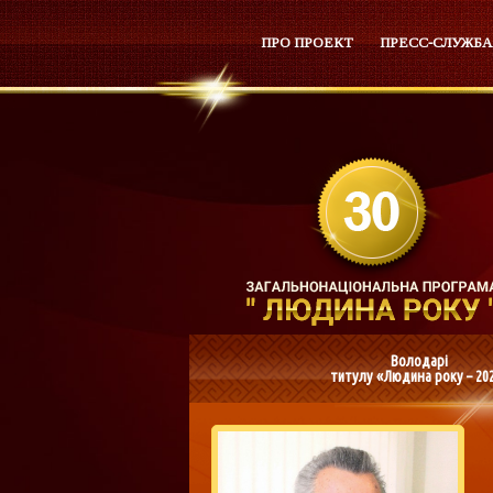
ПРО ПРОЕКТ
ПРЕСС-СЛУЖБА
Володарі
титулу «Людина року – 20