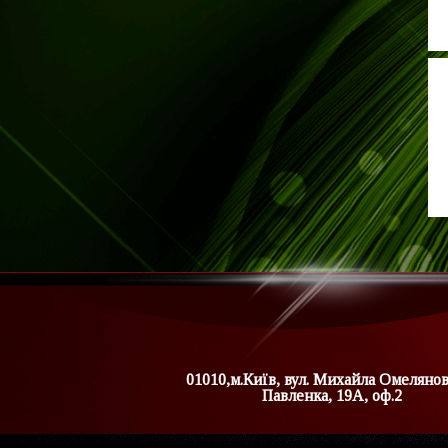
01010,м.Київ, вул. Михайла Омеляно
Павленка, 19А, оф.2