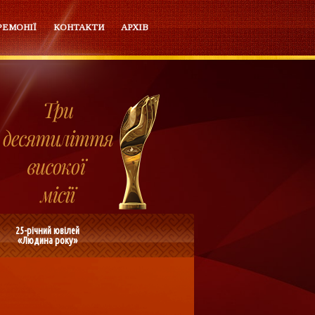
РЕМОНІЇ
КОНТАКТИ
АРХІВ
25-річний ювілей
«Людина року»