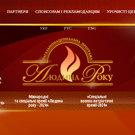
ПАРТНЕРИ
СПОНСОРАМ І РЕКЛАМОДАВЦЯМ
УРОЧИСТІ ЦЕ
УКР
РУС
ENG
Міжнародні
«Спеціальні
та спеціальні премії «Людина
воєнно-патріотичні
24»
року - 2024»
премії-2024»