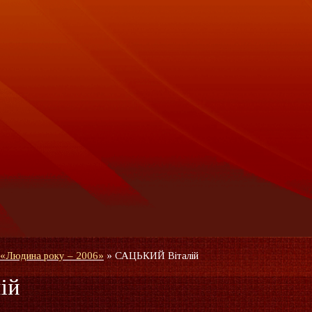
 «Людина року – 2006»
»
САЦЬКИЙ Віталій
ій