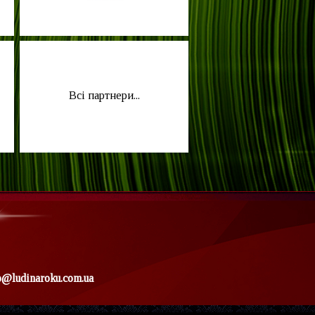
Всі партнери...
o@ludinaroku.com.ua