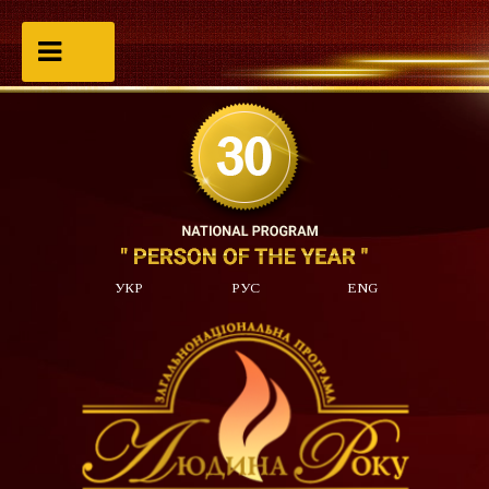
УКР
РУС
ENG