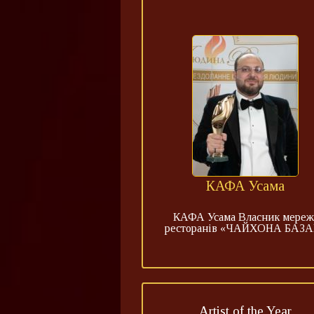
КАФА Усама
КАФА Усама Власник мереж
ресторанів «ЧАЙХОНА БАЗА
Artist of the Year