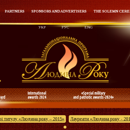
PARTNERS
SPONSORS AND ADVERTISERS
THE SOLEMN CER
УКР
РУС
ENG
International
«Special military
ward
awards 2024
and patriotic awards-2024»
і титулу «Людина року – 2015»
Лауреати «Людина року - 20