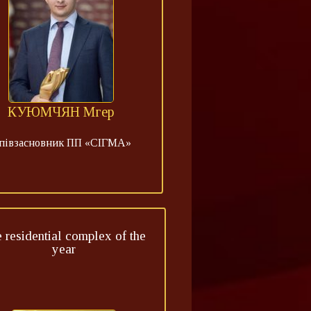
КУЮМЧЯН Мгер
півзасновник ПП «СІГМА»
 residential complex of the
year