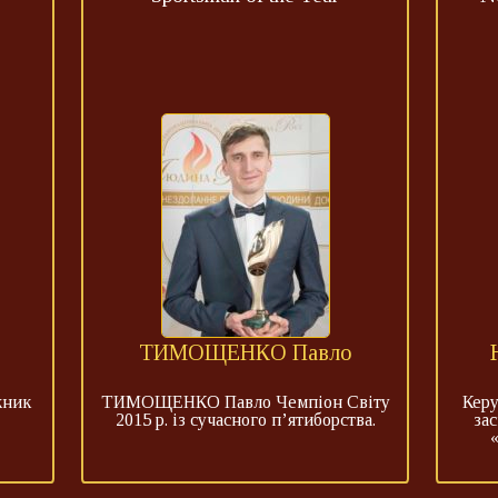
ТИМОЩЕНКО Павло
жник
ТИМОЩЕНКО Павло Чемпіон Світу
Керу
2015 р. із сучасного п’ятиборства.
за