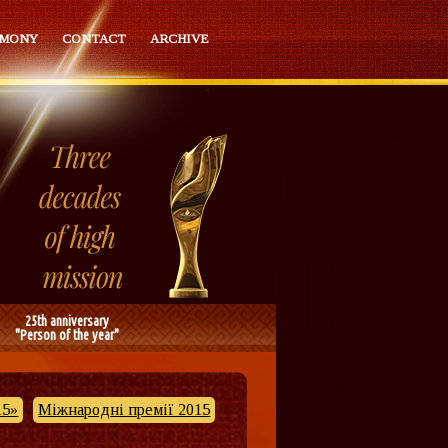
EMONY
CONTACT
ARCHIVE
25th anniversary
"Person of the year"
15»
Міжнародні премії 2015