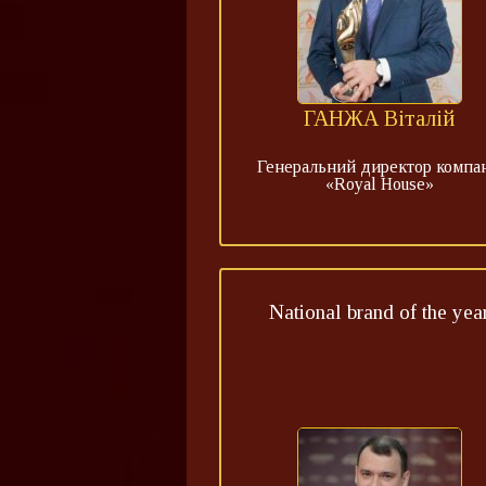
ГАНЖА Віталій
Генеральний директор компан
«Royal House»
National brand of the yea