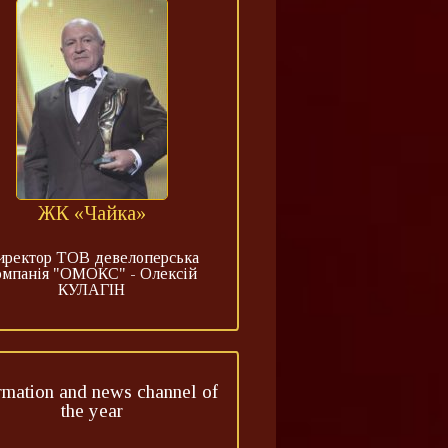
ЖК «Чайка»
иректор ТОВ девелоперська
омпанія "ОМОКС" - Олексій
КУЛАГІН
rmation and news channel of
the year