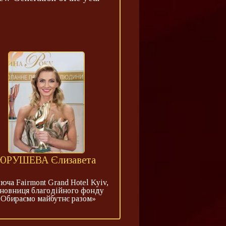
ЮРУШЕВА Єлизавета
юча Fairmont Grand Hotel Kyiv,
сновниця благодійного фонду
«Обираємо майбутнє разом»