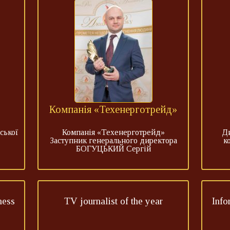
Компанія «Техенерготрейд»
ської
Компанія «Техенерготрейд»
Д
Заступник генерального директора
к
БОГУЦЬКИЙ Сергій
ness
TV journalist of the year
Info