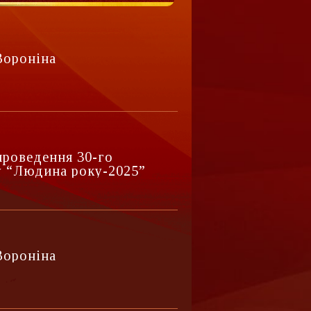
Вороніна
роведення 30-го
у “Людина року-2025”
Вороніна