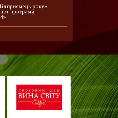
Підприємець року»
ьної програми
24»