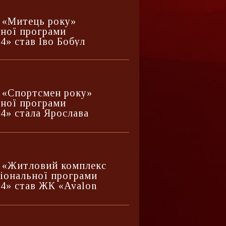
 «Митець року»
ьної програми
4» став Іво Бобул
 «Спортсмен року»
ьної програми
4» стала Ярослава
 «Житловий комплекс
ціональної програми
4» став ЖК «Avalon