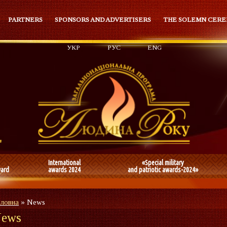
PARTNERS
SPONSORS AND ADVERTISERS
THE SOLEMN CER
УКР
РУС
ENG
International
«Special military
ward
awards 2024
and patriotic awards-2024»
оловна
»
News
ews