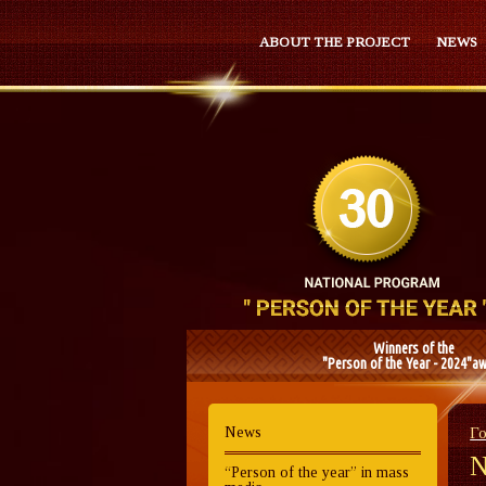
ABOUT THE PROJECT
NEWS
Winners of the
"Person of the Year - 2024"a
News
Г
N
“Person of the year” in mass