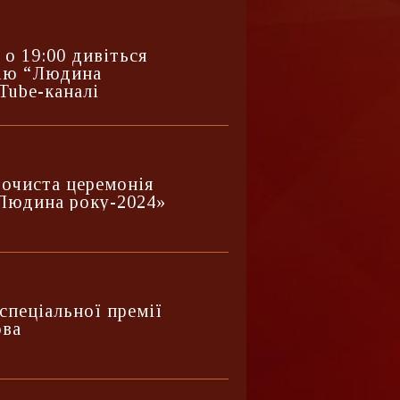
о 19:00 дивіться
нію “Людина
Tube-каналі
рочиста церемонія
«Людина року-2024»
спеціальної премії
ова