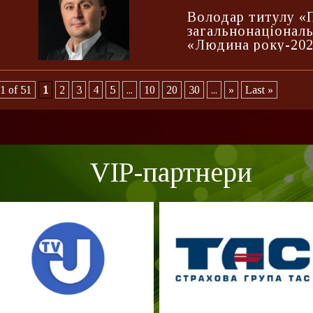
Володар титулу «
загальнонаціонал
«Людина року-20
1 of 51
1
2
3
4
5
...
10
20
30
...
»
Last »
VIP-партнери