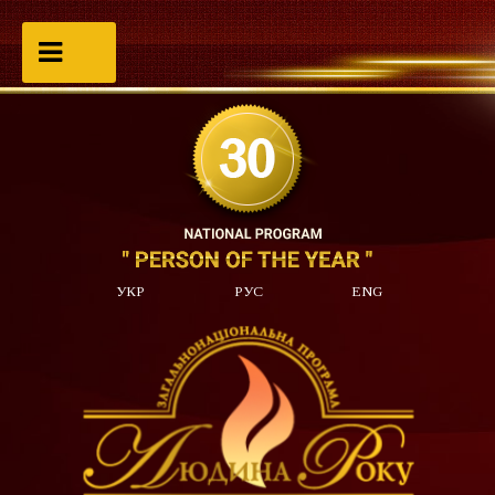
УКР
РУС
ENG