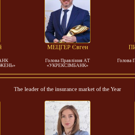
й
МЕЦГЕР Євген
П
БАНК
Голова Правління АТ
Голова
ДЖЕНЬ»
«УКРЕКСІМБАНК»
The leader of the insurance market of the Year