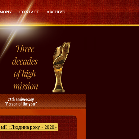
EMONY
CONTACT
ARCHIVE
25th anniversary
"Person of the year"
емії «Людина року - 2020»