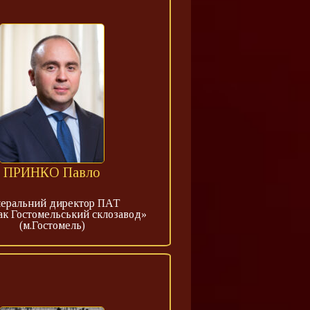
ПРИНКО Павло
неральний директор ПАТ
ак Гостомельський склозавод»
(м.Гостомель)