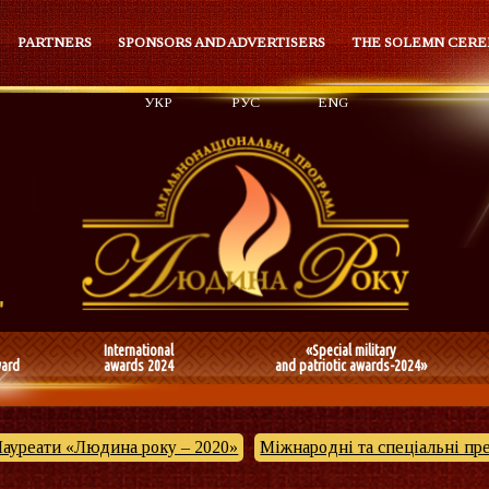
PARTNERS
SPONSORS AND ADVERTISERS
THE SOLEMN CER
УКР
РУС
ENG
International
«Special military
ward
awards 2024
and patriotic awards-2024»
Лауреати «Людина року – 2020»
Міжнародні та спеціальні пр