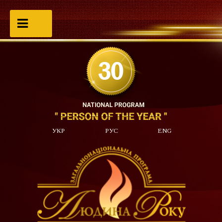
УКР
РУС
ENG