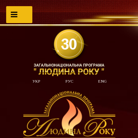
УКР
РУС
ENG