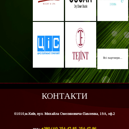
Всі партнери...
КОНТАКТИ
01010,м.Київ, вул. Михайла Омеляновича-Павленка, 19А, оф.2
тел.:
+380 (44) 254-47-85, 254-47-86