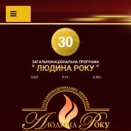
УКР
РУС
ENG