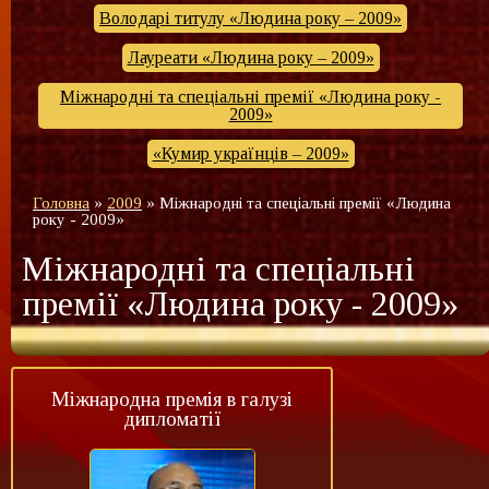
Володарі титулу «Людина року – 2009»
Лауреати «Людина року – 2009»
Міжнародні та спеціальні премії «Людина року -
2009»
«Кумир українців – 2009»
Головна
»
2009
»
Міжнародні та спеціальні премії «Людина
року - 2009»
Міжнародні та спеціальні
премії «Людина року - 2009»
Міжнародна премія в галузі
дипломатії