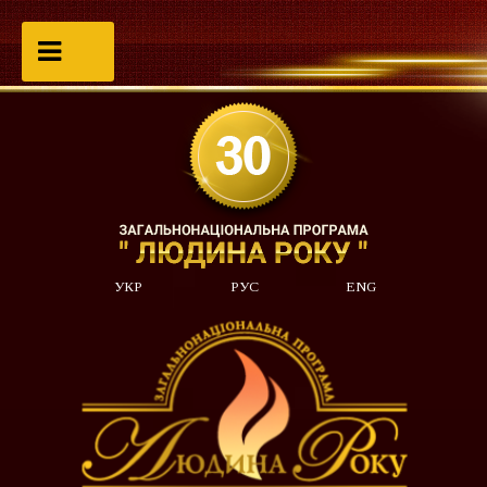
УКР
РУС
ENG