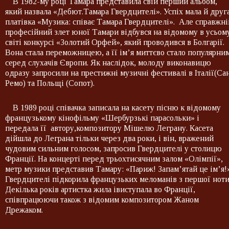
В 1982-му році Тамара представила свій перший альбом,
який назвала «Дебют.Тамара Гвердцителі». Успіх мала й друг
платівка «Музика: співає Тамара Гвердцителі». Але справжні
професійний злет юної Тамари відбувся на відомому в усьом
світі конкурсі «Золотий Орфей», який проводився в Болгарії.
Вона стала переможницею, а її ім’я миттєво стало популярни
серед слухачів Європи. Як наслідок, молоду виконавицю
одразу запросили на престижні музичні фестивалі в Італії(Са
Ремо) та Польщі (Сопот).
В 1989 році співачка записала на касету пісню к відомому
французькому кінофільму «Шербурзькі парасольки» і
передала її автору,композитору Мішелю Леграну. Касета
дійшла до Леграна тільки через два роки, і він, вражений
чудовим сильним голосом, запросив Гвердцителі у столицю
Франції. На концерті перед трьохтисячним залом «Олімпії»,
метр музики представив Тамару: «Париж! Запам’ятай це ім’я!
Гвердцителі підкорила французьких меломанів з першої ноти
Декілька років артистка жила івиступала во Франції,
співпрацюючи також з відомим композитором Жаном
Дрежаком.