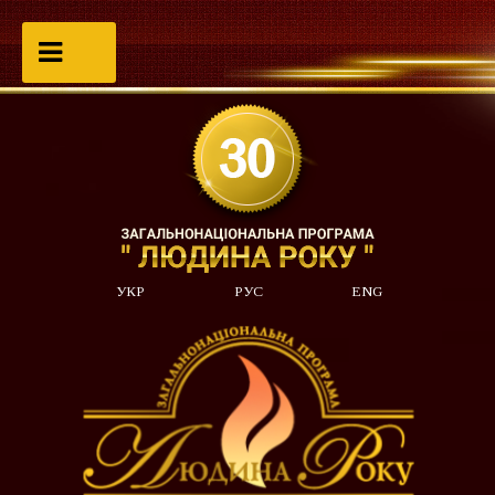
УКР
РУС
ENG