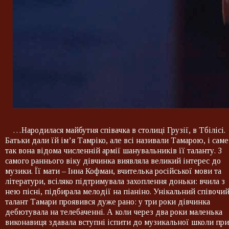
…Народилася майбутня співачка в столиці Грузії, в Тбілісі.
Батьки дали їй ім’я Тамріко, але всі називали Тамарою, і саме
так вона відома численній армії шанувальників її таланту. З
самого раннього віку дівчинка виявляла великий інтерес до
музики. Її мати – Інна Кофман, вчителька російської мови та
літератури, всіляко підтримувала захоплення доньки: вчила з
нею пісні, підбирала мелодії на піаніно. Унікальний співочи
талант Тамари проявився дуже рано: у три роки дівчинка
дебютувала на телебаченні. А коли через два роки маленька
виконавиця здавала вступні іспити до музикальної школи при