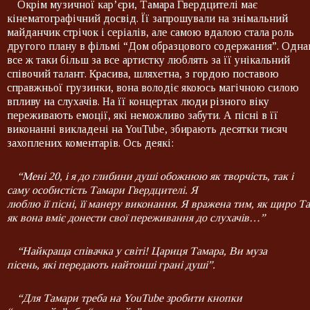
Окрім музичної кар’єри, Тамара Гвердцителі має
кінематографічний досвід. Її запрошували на знімальний
майданчик стрічок і серіалів, але самою вдалою стала роль
другого плану в фільмі “Дом образцового содержания”. Одна
все ж таки більш за все артистку люблять за її унікальний
співочий талант. Красива, шляхетна, з гордою поставою
справжньої грузинки, вона володіє якоюсь магічною силою
впливу на слухачів. На її концертах люди різного віку
переживають емоції, які неможливо забути. А пісні в її
виконанні викладені на YouTube, збирають десятки тисяч
захоплених коментарів. Ось деякі:
“М
ені
20,
і я до
глибини
душі
обожнюю
як
творчість
, так і
саму
особистість
Тамари
Г
вердцителі
. Я
люблю
її
пісні
,
її
манеру
виконання
.
Я
вражена
тим
,
як
щиро
Та
як в
она
вміє
донести
свої
переживання
до
слу
хачів
…”
“Найкраща співачка у світі! Цариця
Тамара
,
Ви муза
пісень
,
які передають
найтон
ші грані
душі”.
“Для Тамари треба на
YouTube
зробити кнопки