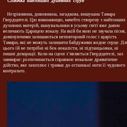
C
півачка найтонших душевних струн
Незрівнянна, дивовижна, загадкова, вишукана Тамара
Гвердцителі. Цю виконавицю, начебто створену з найтонших
духовних матерій, шанувальники в усьому світі вже давно
величають Царицею вокалу. На якій би мові не звучала пісня,
домінуючими залишаються неповторний голос і щирість
Тамари, які не можуть залишити байдужими жодне серце. Дл
цього їй не потрібні ні бек-вокалісти, ні підтанцьовки, ні
пишні декорації. Коли на сцені з’являється Гвердцителі, зал
завмирає: розпочинається справжнє вокальне драматичне
дійство, яке захоплює і тримає до останньої ноти її чудового
контральто.