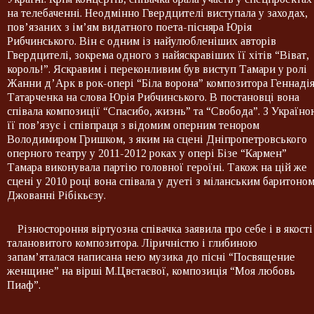
на телебаченні. Неодмінно Гвердцителі виступала у заходах,
пов’язаних з ім’ям видатного поета-пісняра Юрія
Рибчинського. Він є одним із найулюбленіших авторів
Гвердцителі, зокрема одного з найяскравіших її хітів “Віват,
король!”. Яскравим і переконливим був виступ Тамари у ролі
Жанни д’Арк в рок-опері “Біла ворона” композитора Геннаді
Татарченка на слова Юрія Рибчинського. В постановці вона
співала композиції “Спасибо, жизнь” та “Свобода”. З Україн
її пов’язує і співпраця з відомим оперним тенором
Володимиром Гришком, з яким на сцені Дніпропетровського
оперного театру у 2011-2012 роках у опері Бізе “Кармен”
Тамара виконувала партію головної героїні. Також на цій же
сцені у 2010 році вона співала у дуеті з міланським баритоно
Джованні Рібікьєзу.
Різностороння віртуозна співачка заявила про себе і в якості
талановитого композитора. Ліричністю і глибиною
запам’яталася написана нею музика до пісні “Посвящение
женщине” на вірші М.Цвєтаєвої, композиція “Моя любовь
Пиаф”.