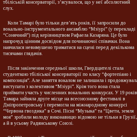
тбіліській консерваторії, з’ясувалося, що у неї абсолютний
слух.
Коли Тамарі було тільки дев’ять років, її запросили до
вокально-інструментального ансамблю “Мзіурі” (у перекладі
“Сонячний”) під керівництвом Рафаела Казаряна. Це було
напрочуд цінним досвідом для починаючої співачки. Вона
навчилася невимушено триматися на сцені перед декількома
тисячами глядачів.
Після закінчення середньої школи, Гвердцителі стала
студенткою тбіліської консерваторії по класу “фортепіано і
композиція”. Але заняття вокалом не залишила і продовжувал
виступати з колективом “Мзіурі”. Крім того вона стала
приймати участь у численних вокальних конкурсах. У 19 років
Тамара зайняла друге місце на всесоюзному фестивалі в
Дніпропетровську і перемогла на міжнародному конкурсі
“Червона гвоздика” в Сочі. Пісні “Музыка” та “Цвети, земля
моя” зробили молоду виконавицю відомою не тільки в Грузії,
а й в усьому Радянському Союзі.