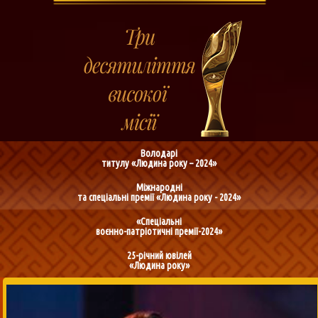
Володарі
титулу «Людина року – 2024»
Міжнародні
та спеціальні премії «Людина року - 2024»
«Спеціальні
воєнно-патріотичні премії-2024»
25-річний ювілей
«Людина року»