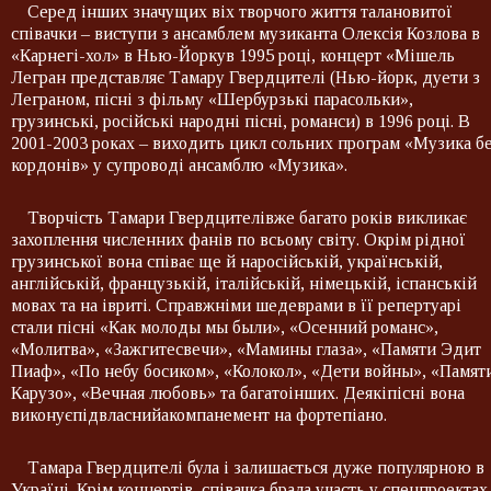
Серед інших значущих віх творчого життя талановитої
співачки – виступи з ансамблем музиканта Олексія Козлова в
«Карнегі-хол» в Нью-Йоркув 1995 році, концерт «Мішель
Легран представляє Тамару Гвердцителі (Нью-йорк, дуети з
Леграном, пісні з фільму «Шербурзькі парасольки»,
грузинські, російські народні пісні, романси) в 1996 році. В
2001-2003 роках – виходить цикл сольних програм «Музика б
кордонів» у супроводі ансамблю «Музика».
Творчість Тамари Гвердцителівже багато років викликає
захоплення численних фанів по всьому світу. Окрім рідної
грузинської вона співає ще й наросійській, українській,
англійській, французькій, італійській, німецькій, іспанській
мовах та на івриті. Справжніми шедеврами в її репертуарі
стали пісні «Как молоды мы были», «Осенний романс»,
«Молитва», «Зажгитесвечи», «Мамины глаза», «Памяти Эдит
Пиаф», «По небу босиком», «Колокол», «Дети войны», «Памят
Карузо», «Вечная любовь» та багатоінших. Деякіпісні вона
виконуєпідвласнийакомпанемент на фортепіано.
Тамара Гвердцителі була і залишається дуже популярною в
Україні. Крім концертів, співачка брала участь у спецпроектах