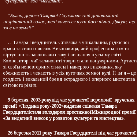
“
суперлайк”
або “
мегалайк”
.
“Браво
, дорога
Тамрі
ко
!
Слухаючи твій дивовижний
незрівнянний голос, мені
хочеться
чути його
вічно. Дякую, що
ти є на землі
!”
…Тамара Гвердцителі. Співачка з унікальним, рідкісної
краси та сили голосом. Виконавиця, чий професіоналізм та
віртуозність завоювали славу і визнання в усьому світі.
Композитор, чиї талановиті твори стали популярними. Артист
зі своїм неповторним стилем і манерою виконання, яку
обожнюють і чекають в усіх куточках земної кулі. Її ім’я – це
гордість і вокальний бренд естрадного і оперного мистецтва
світового рівня.
9 березня 2003 року
під час урочистої церемонії вручення
премії «Людина року-2002»видатна співачка Тамара
Гвердцителі
стала володарем престижноїМіжнародної премії
«За видатний внесок у розвиток культури та мистецтва».
26 березня 2011 року Тамара Гвердцителі під час урочистої