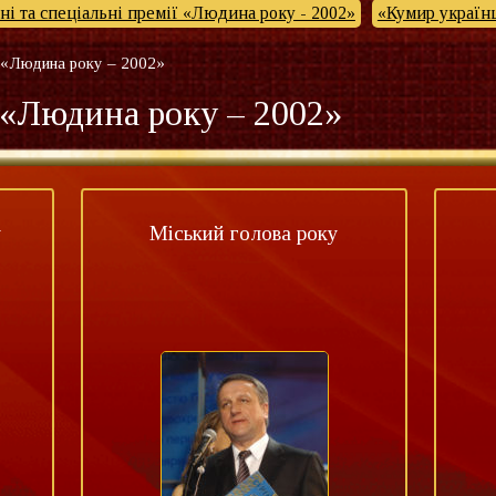
і та спеціальні премії «Людина року - 2002»
«Кумир українц
 «Людина року – 2002»
 «Людина року – 2002»
у
Міський голова року