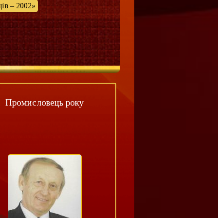
ів – 2002»
Промисловець року