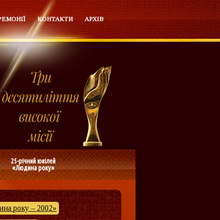
РЕМОНІЇ
КОНТАКТИ
АРХІВ
25-річний ювілей
«Людина року»
на року – 2002»