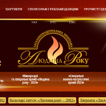
ПАРТНЕРИ
СПОНСОРАМ І РЕКЛАМОДАВЦЯМ
УРОЧИСТІ ЦЕ
УКР
РУС
ENG
Міжнародні
«Спеціальні
та спеціальні премії «Людина
воєнно-патріотичні
24»
року - 2024»
премії-2024»
002
Володарі титулу «Людина року – 2002»
Лауреати «Люди