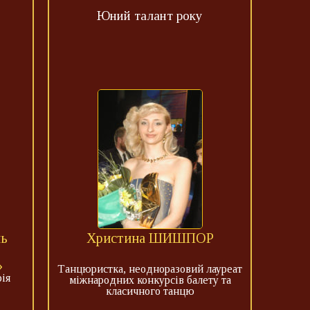
у
Юний талант року
ль
Христина ШИШПОР
»
Танцюристка, неодноразовий лауреат
ія
міжнародних конкурсів балету та
класичного танцю