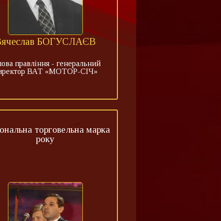
Вячеслав БОГУСЛАЄВ
лова правління - генеральний
иректор ВАТ «МОТОР-СІЧ»
ональна торговельна марка
року