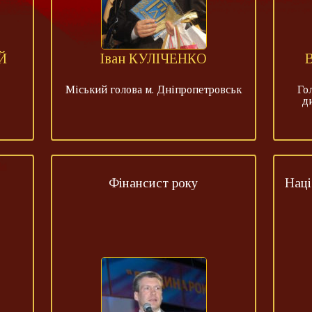
Й
Іван КУЛІЧЕНКО
Міський голова м. Дніпропетровськ
Го
д
Фінансист року
Наці