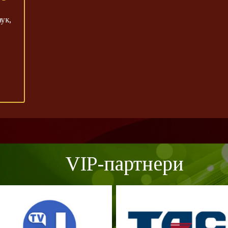
ук,
VIP-партнери