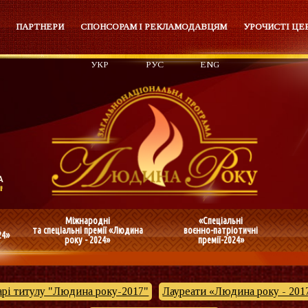
ПАРТНЕРИ
СПОНСОРАМ І РЕКЛАМОДАВЦЯМ
УРОЧИСТІ ЦЕ
УКР
РУС
ENG
Міжнародні
«Спеціальні
та спеціальні премії «Людина
воєнно-патріотичні
24»
року - 2024»
премії-2024»
рі титулу "Людина року-2017"
Лауреати «Людина року - 201