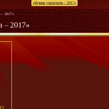
«Кумир українців – 2017»
в – 2017»
в – 2017»
КО