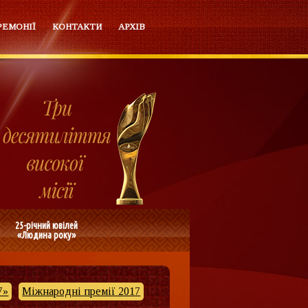
РЕМОНІЇ
КОНТАКТИ
АРХІВ
25-річний ювілей
«Людина року»
7»
Міжнародні премії 2017