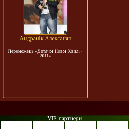
Андранік Алексанян
Переможець «Дитячої Нової Хвилі -
2011»
VIP-партнери