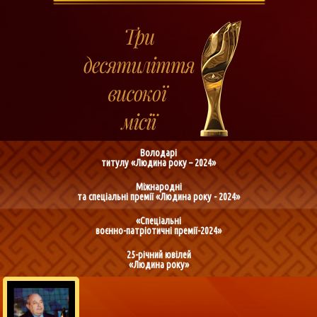
Володарі
титулу «Людина року – 2024»
Міжнародні
та спеціальні премії «Людина року - 2024»
«Спеціальні
воєнно-патріотичні премії-2024»
25-річний ювілей
«Людина року»