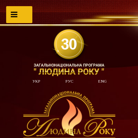
УКР
РУС
ENG