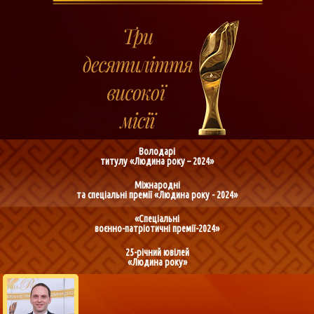
Володарі
титулу «Людина року – 2024»
Міжнародні
та спеціальні премії «Людина року - 2024»
«Спеціальні
воєнно-патріотичні премії-2024»
25-річний ювілей
«Людина року»