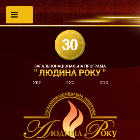
УКР
РУС
ENG