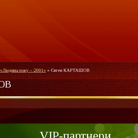
 «Людина року – 2001»
»
Євген КАРТАШОВ
ОВ
VIP-партнери