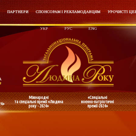
ПАРТНЕРИ
СПОНСОРАМ І РЕКЛАМОДАВЦЯМ
УРОЧИСТІ ЦЕ
УКР
РУС
ENG
Міжнародні
«Спеціальні
та спеціальні премії «Людина
воєнно-патріотичні
24»
року - 2024»
премії-2024»