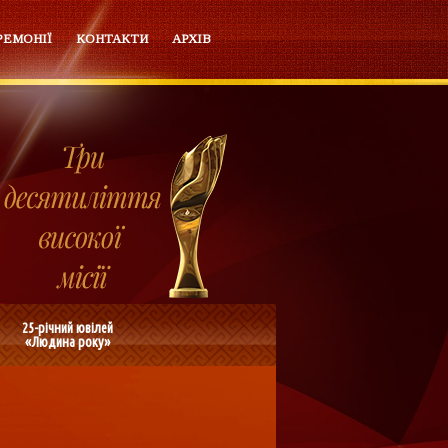
РЕМОНІЇ
КОНТАКТИ
АРХІВ
25-річний ювілей
«Людина року»