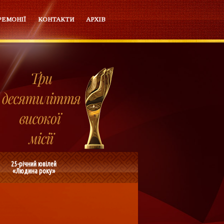
РЕМОНІЇ
КОНТАКТИ
АРХІВ
25-річний ювілей
«Людина року»