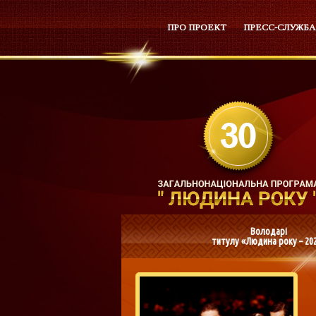
ПРО ПРОЕКТ
ПРЕСС-СЛУЖБА
Володарі
титулу «Людина року – 20