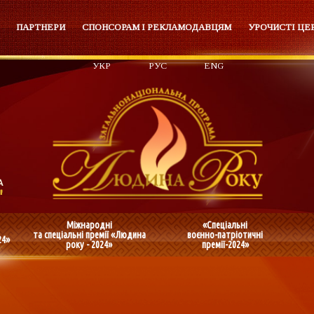
ПАРТНЕРИ
СПОНСОРАМ І РЕКЛАМОДАВЦЯМ
УРОЧИСТІ ЦЕ
УКР
РУС
ENG
Міжнародні
«Спеціальні
та спеціальні премії «Людина
воєнно-патріотичні
24»
року - 2024»
премії-2024»