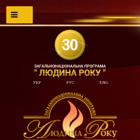
УКР
РУС
ENG