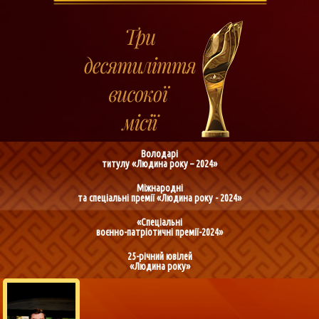
Володарі
титулу «Людина року – 2024»
Міжнародні
та спеціальні премії «Людина року - 2024»
«Спеціальні
воєнно-патріотичні премії-2024»
25-річний ювілей
«Людина року»