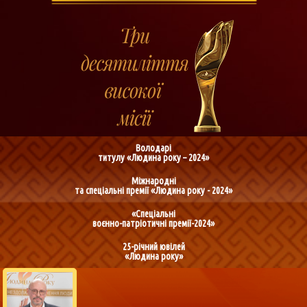
Володарі
титулу «Людина року – 2024»
Міжнародні
та спеціальні премії «Людина року - 2024»
«Спеціальні
воєнно-патріотичні премії-2024»
25-річний ювілей
«Людина року»