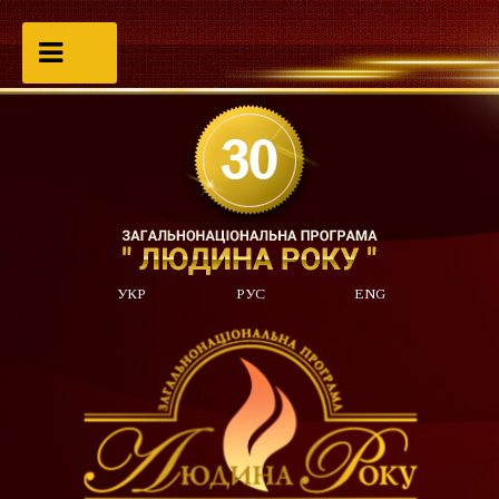
УКР
РУС
ENG