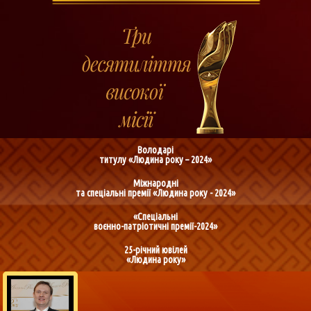
Володарі
титулу «Людина року – 2024»
Міжнародні
та спеціальні премії «Людина року - 2024»
«Спеціальні
воєнно-патріотичні премії-2024»
25-річний ювілей
«Людина року»