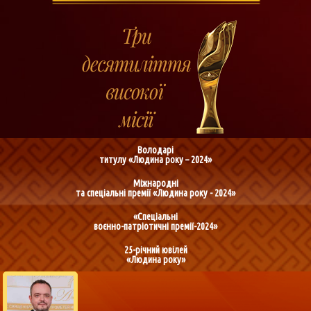
Володарі
титулу «Людина року – 2024»
Міжнародні
та спеціальні премії «Людина року - 2024»
«Спеціальні
воєнно-патріотичні премії-2024»
25-річний ювілей
«Людина року»