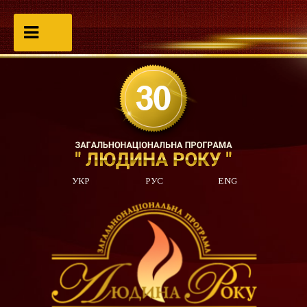
УКР
РУС
ENG