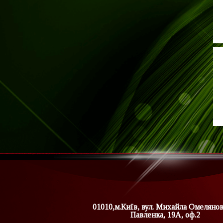
01010,м.Київ, вул. Михайла Омеляно
Павленка, 19А, оф.2