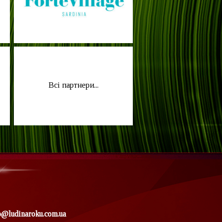
Всі партнери...
o@ludinaroku.com.ua