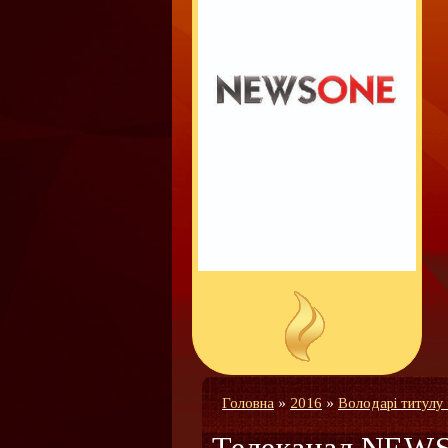
Головна
»
2016
»
Володарі титулу