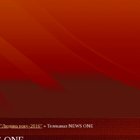
 "Людина року-2016"
»
Телеканал NEWS ONE