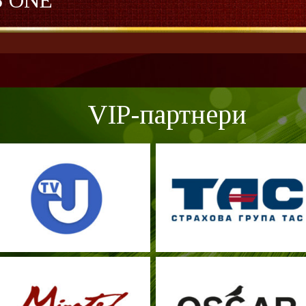
S ONE
VIP-партнери