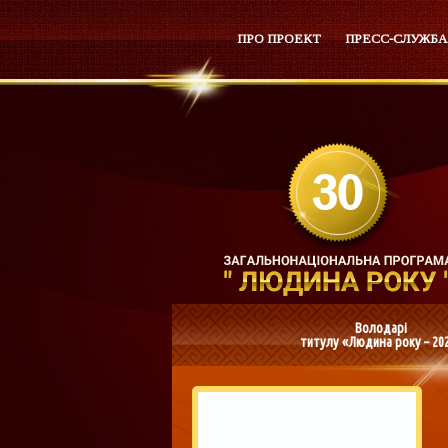
ПРО ПРОЕКТ
ПРЕСС-СЛУЖБА
Володарі
титулу «Людина року – 20