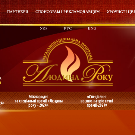
ПАРТНЕРИ
СПОНСОРАМ І РЕКЛАМОДАВЦЯМ
УРОЧИСТІ ЦЕ
УКР
РУС
ENG
Міжнародні
«Спеціальні
та спеціальні премії «Людина
воєнно-патріотичні
24»
року - 2024»
премії-2024»