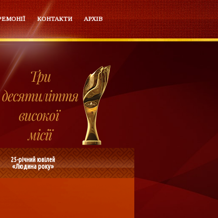
РЕМОНІЇ
КОНТАКТИ
АРХІВ
25-річний ювілей
«Людина року»