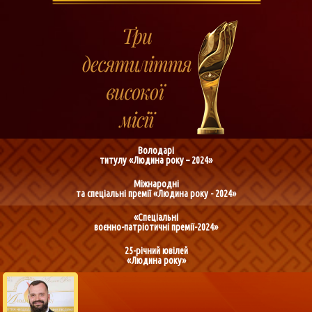
Володарі
титулу «Людина року – 2024»
Міжнародні
та спеціальні премії «Людина року - 2024»
«Спеціальні
воєнно-патріотичні премії-2024»
25-річний ювілей
«Людина року»