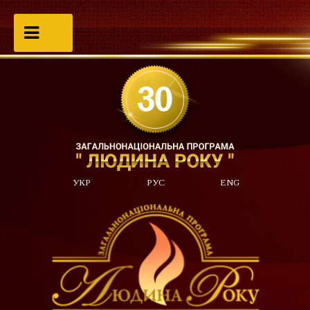
УКР
РУС
ENG