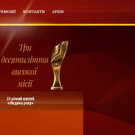
РЕМОНІЇ
КОНТАКТИ
АРХІВ
25-річний ювілей
«Людина року»