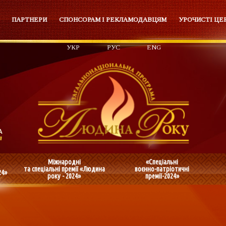
ПАРТНЕРИ
СПОНСОРАМ І РЕКЛАМОДАВЦЯМ
УРОЧИСТІ ЦЕ
УКР
РУС
ENG
Міжнародні
«Спеціальні
та спеціальні премії «Людина
воєнно-патріотичні
24»
року - 2024»
премії-2024»