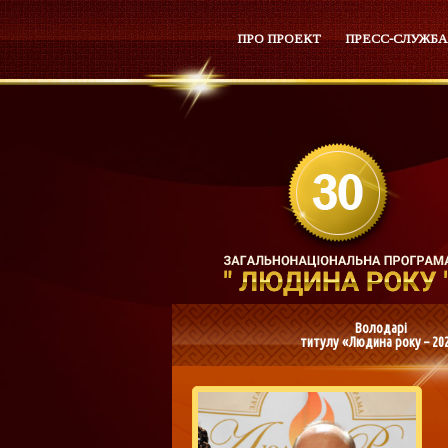
ПРО ПРОЕКТ
ПРЕСС-СЛУЖБА
Володарі
титулу «Людина року – 20