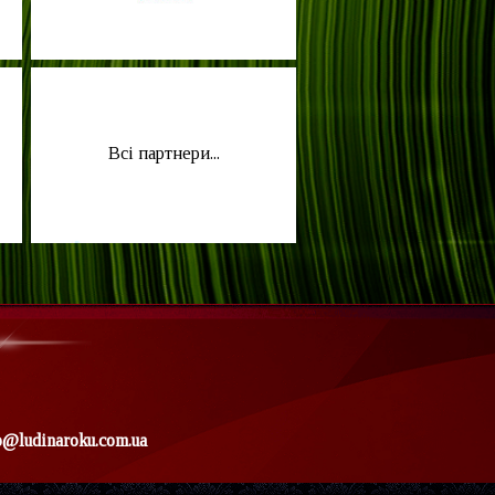
Всі партнери...
o@ludinaroku.com.ua