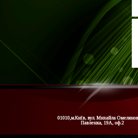
01010,м.Київ, вул. Михайла Омеляно
Павленка, 19А, оф.2