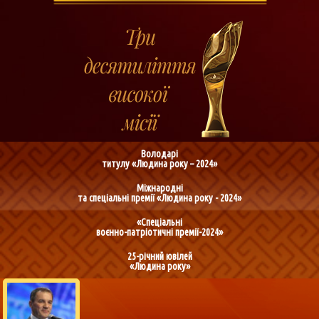
Володарі
титулу «Людина року – 2024»
Міжнародні
та спеціальні премії «Людина року - 2024»
«Спеціальні
воєнно-патріотичні премії-2024»
25-річний ювілей
«Людина року»